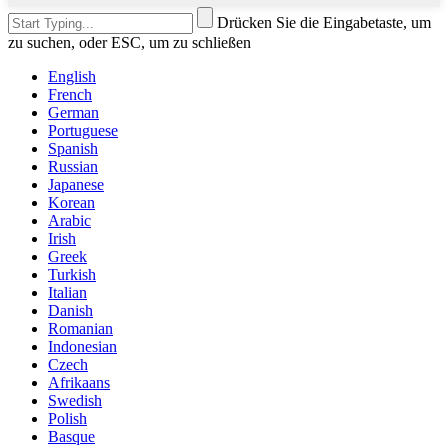
Drücken Sie die Eingabetaste, um
zu suchen, oder ESC, um zu schließen
English
French
German
Portuguese
Spanish
Russian
Japanese
Korean
Arabic
Irish
Greek
Turkish
Italian
Danish
Romanian
Indonesian
Czech
Afrikaans
Swedish
Polish
Basque